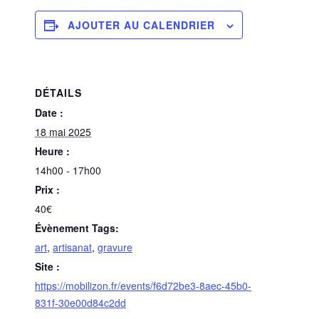
AJOUTER AU CALENDRIER
DÉTAILS
Date :
18 mai 2025
Heure :
14h00 - 17h00
Prix :
40€
Évènement Tags:
art
,
artisanat
,
gravure
Site :
https://mobilizon.fr/events/f6d72be3-8aec-45b0-
831f-30e00d84c2dd