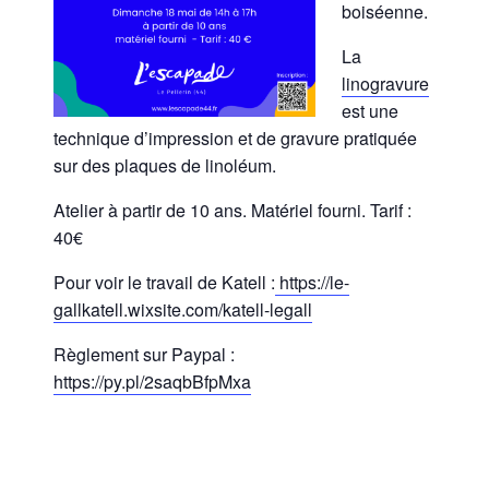
boiséenne.
La
linogravure
est une
technique d’impression et de gravure pratiquée
sur des plaques de linoléum.
Atelier à partir de 10 ans. Matériel fourni. Tarif :
40€
Pour voir le travail de Katell :
https://le-
gallkatell.wixsite.com/katell-legall
Règlement sur Paypal :
https://py.pl/2saqbBfpMxa