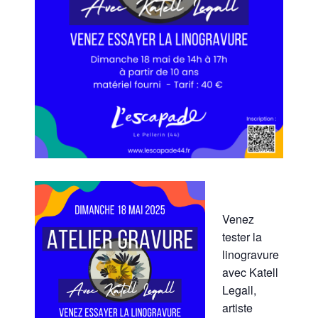
Venez
tester la
linogravure
avec Katell
Legall,
artiste